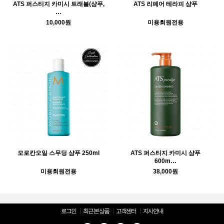
ATS 퍼스티지 카미시 트래블(샴푸,
ATS 리페어 테라피 샴푸
…
10,000원
미용회원전용
모로칸오일 스무딩 샴푸 250ml
ATS 퍼스티지 카미시 샴푸
600m…
미용회원전용
38,000원
로그인
최근 본 상품
고객센터
지사안내