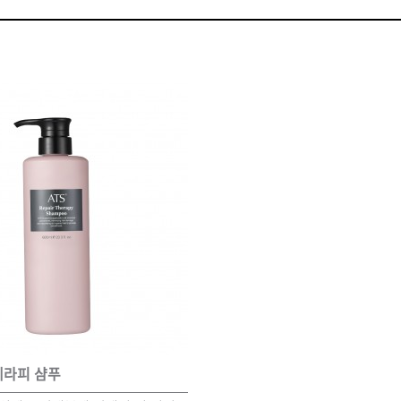
볼륨 라인
스무드 라인
텍스처
컬 라인
스타일링 라인
피니시 라인
컬러
브러시
테라피 샴푸