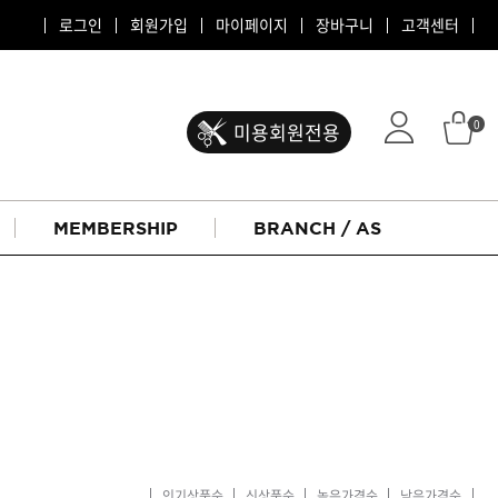
로그인
회원가입
마이페이지
장바구니
고객센터
0
미용회원전용
MEMBERSHIP
BRANCH / AS
ATS 퍼스티지
리버시
인기상품순
신상품순
높은가격순
낮은가격순