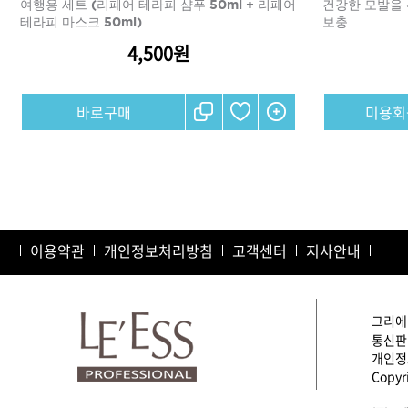
여행용 세트 (리페어 테라피 샴푸 50ml + 리페어
건강한 모발을 
테라피 마스크 50ml)
보충
4,500원
샴푸
컨디셔너
미용회
트리트먼트
토닉
세럼
오일
에센셜
이용약관
개인정보처리방침
스타일링
고객센터
지사안내
그리에이
통신판매
개인정보
Copyri