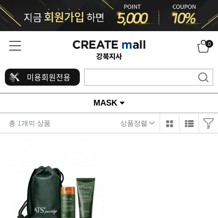
0
미용회원전용
MASK
총
1
개의 상품
상품정렬