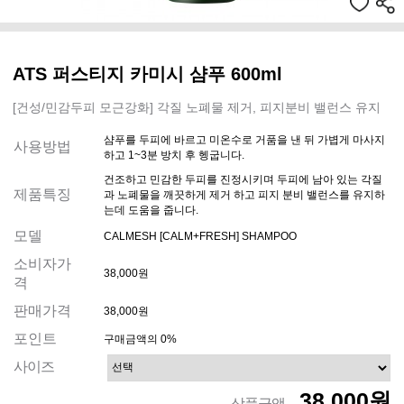
ATS 퍼스티지 카미시 샴푸 600ml
[건성/민감두피 모근강화] 각질 노폐물 제거, 피지분비 밸런스 유지
샴푸를 두피에 바르고 미온수로 거품을 낸 뒤 가볍게 마사지
사용방법
하고 1~3분 방치 후 헹굽니다.
건조하고 민감한 두피를 진정시키며 두피에 남아 있는 각질
제품특징
과 노폐물을 깨끗하게 제거 하고 피지 분비 밸런스를 유지하
는데 도움을 줍니다.
모델
CALMESH [CALM+FRESH] SHAMPOO
소비자가
38,000원
격
판매가격
38,000원
포인트
구매금액의 0%
사이즈
38,000원
상품금액