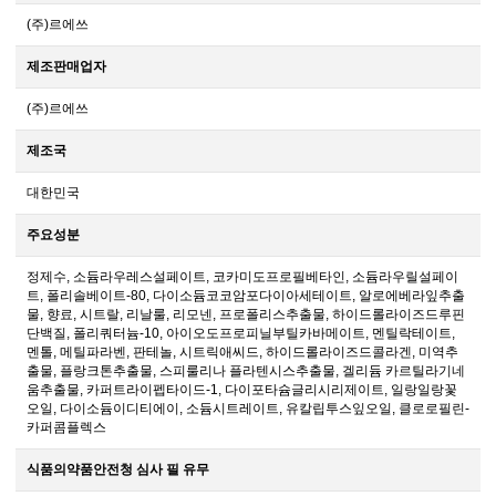
(주)르에쓰
제조판매업자
(주)르에쓰
제조국
대한민국
주요성분
정제수, 소듐라우레스설페이트, 코카미도프로필베타인, 소듐라우릴설페이
트, 폴리솔베이트-80, 다이소듐코코암포다이아세테이트, 알로에베라잎추출
물, 향료, 시트랄, 리날룰, 리모넨, 프로폴리스추출물, 하이드롤라이즈드루핀
단백질, 폴리쿼터늄-10, 아이오도프로피닐부틸카바메이트, 멘틸락테이트,
멘톨, 메틸파라벤, 판테놀, 시트릭애씨드, 하이드롤라이즈드콜라겐, 미역추
출물, 플랑크톤추출물, 스피룰리나 플라텐시스추출물, 겔리듐 카르틸라기네
움추출물, 카퍼트라이펩타이드-1, 다이포타슘글리시리제이트, 일랑일랑꽃
오일, 다이소듐이디티에이, 소듐시트레이트, 유칼립투스잎오일, 클로로필린-
카퍼콤플렉스
식품의약품안전청 심사 필 유무