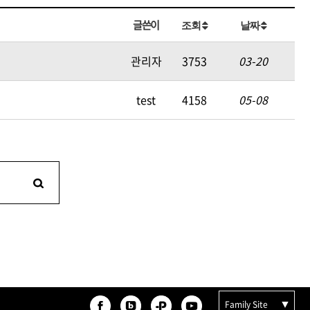
카미시
글쓴이
조회
날짜
브레시
ATS 스타일뮤즈
관리자
3753
03-20
글래미쉬
test
4158
05-08
맥스
Family Site