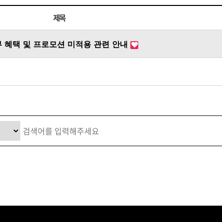
볼륨 라인
제목
스무드 라인
텍스처
부 혜택 및 프로모션 미적용 관련 안내
컬 라인
스타일링 라인
피니시 라인
컬러
브러시