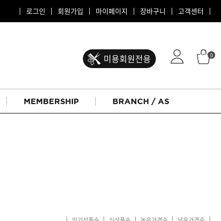
로그인
회원가입
마이페이지
장바구니
고객센터
0
미용회원전용
MEMBERSHIP
BRANCH / AS
ATS 퍼스티지
리버시
인기상품순
신상품순
높은가격순
낮은가격순