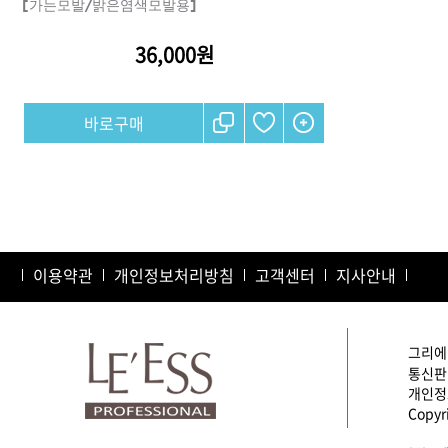
[가는모발/밝은염색모발용]
36,000원
샴푸
컨디셔너
트리트먼트
토닉
세럼
오일
에센셜
이용약관
개인정보처리방침
스타일링
고객센터
지사안내
그리에이
통신판매
개인정보
Copyri