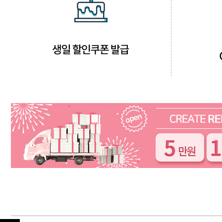
샴푸
컨디셔너
트리트먼트
토닉
세럼
오일
에센셜
스타일링