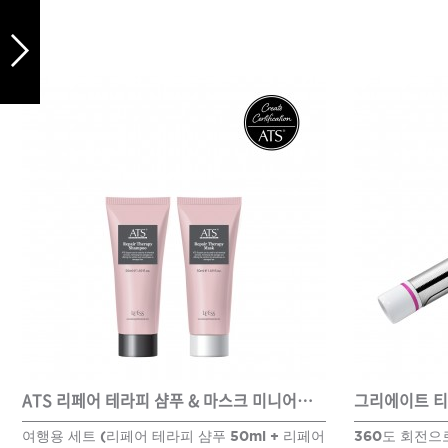
DAMAGE
MO
샴푸
쇼핑찬스
제품찾기
헤
멤버쉽
강원
경기
경남
경북
ATS 리페어 테라피 샴푸 & 마스크 미니어처 세트
그리에이트 티
여행용 세트 (리페어 테라피 샴푸 50ml + 리페어
360도 회전으