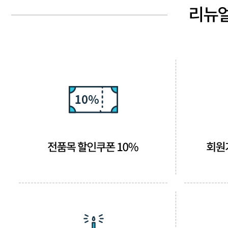
드라이기
펌기