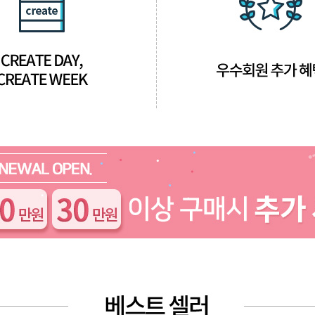
브러쉬
아이롱기
매직기
드라이어