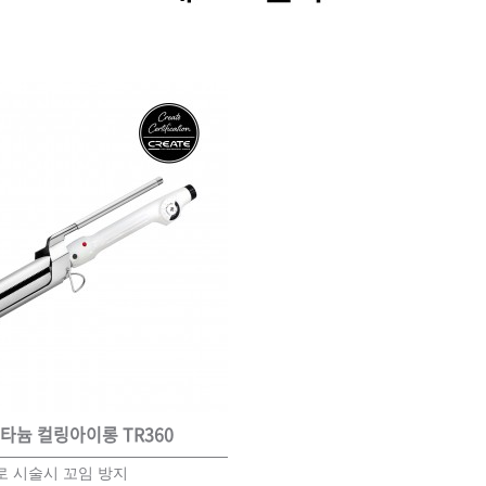
ISTURE
VOLUME
NO FRIZZ
컨디셔너
트리트먼트
오일
이벤트
살롱온리
체험단
어 레시피
헤어 트렌드
헤어 스튜디
우수회원 혜택
미용회원 혜택
광주
대구
대전
부산
서울
울산
인천
전남
타늄 컬링아이롱 TR360
로 시술시 꼬임 방지