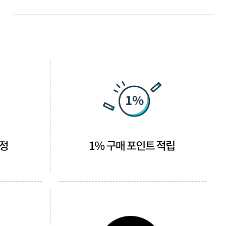
카미시
브레시
ATS 스타일뮤즈
글래미쉬
맥스