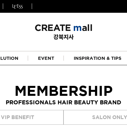
LUTION
EVENT
INSPIRATION & TIPS
MEMBERSHIP
PROFESSIONALS HAIR BEAUTY BRAND
헤어
리페어라인
VIP BENEFIT
SALON ONL
하이드레이션 라인