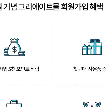
볼륨 라인
스무드 라인
텍스처
컬 라인
스타일링 라인
피니시 라인
컬러
브러시