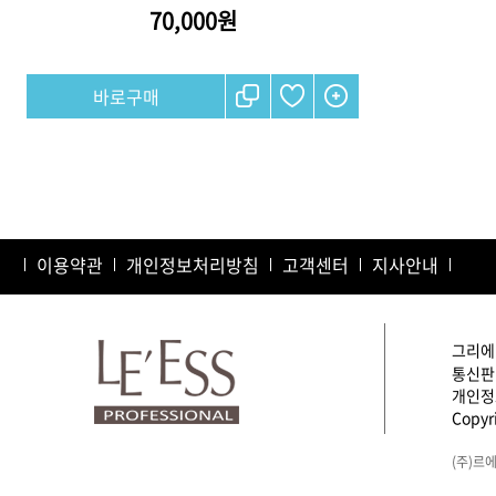
70,000원
샴푸
컨디셔너
트리트먼트
토닉
세럼
오일
이용약관
개인정보처리방침
고객센터
지사안내
에센셜
스타일링
그리에이
통신판매
개인정보
Copyri
(주)르