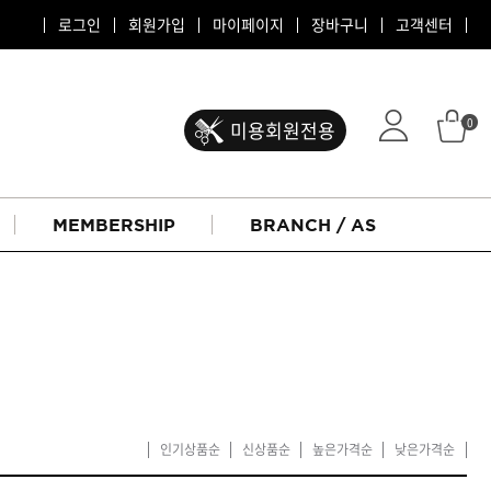
로그인
회원가입
마이페이지
장바구니
고객센터
0
미용회원전용
MEMBERSHIP
BRANCH / AS
인기상품순
신상품순
높은가격순
낮은가격순
ATS 퍼스티지
리버시