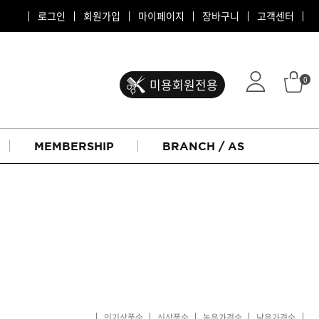
로그인
회원가입
마이페이지
장바구니
고객센터
0
미용회원전용
MEMBERSHIP
BRANCH / AS
ATS 퍼스티지
리버시
인기상품순
신상품순
높은가격순
낮은가격순