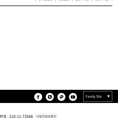
카미시
브레시
ATS 스타일뮤즈
글래미쉬
맥스
Family Site
 : 210-11-72048
사업자정보확인