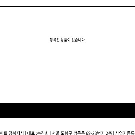
볼륨 라인
스무드 라인
텍스처
컬 라인
등록된 상품이 없습니다.
스타일링 라인
피니시 라인
컬러
브러시
트 강북지사 | 대표 :송경희 | 서울 도봉구 쌍문동 69-23번지 2층 | 사업자등록번호