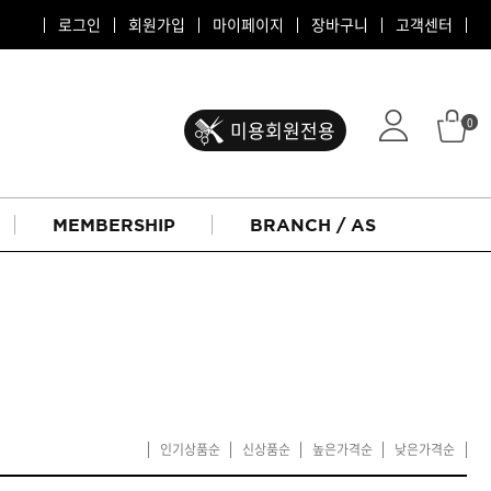
로그인
회원가입
마이페이지
장바구니
고객센터
0
미용회원전용
MEMBERSHIP
BRANCH / AS
인기상품순
신상품순
높은가격순
낮은가격순
ATS 퍼스티지
리버시