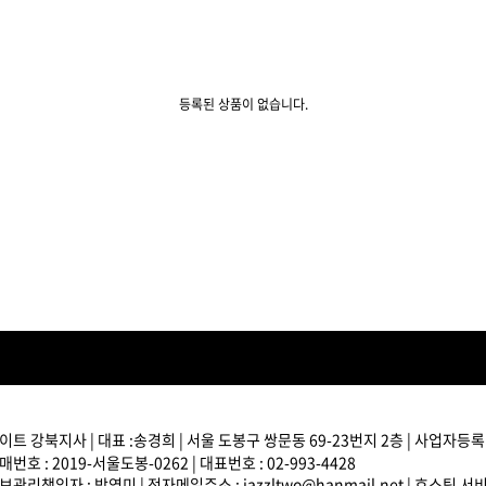
볼륨 라인
스무드 라인
텍스처
등록된 상품이 없습니다.
컬 라인
스타일링 라인
피니시 라인
컬러
브러시
트 강북지사 | 대표 :송경희 | 서울 도봉구 쌍문동 69-23번지 2층 | 사업자등록번호
번호 : 2019-서울도봉-0262 | 대표번호 : 02-993-4428
관리책임자 : 박영미 | 전자메일주소 : jazzltwo@hanmail.net | 호스팅 