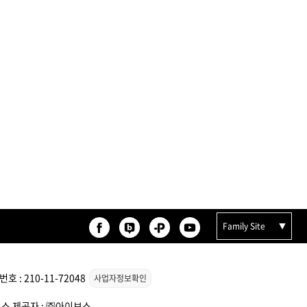
카미시
브레시
ATS 스타일뮤즈
글래미쉬
맥스
Family Site
 : 210-11-72048
사업자정보확인
서비스 제공자 : ㈜아이보스