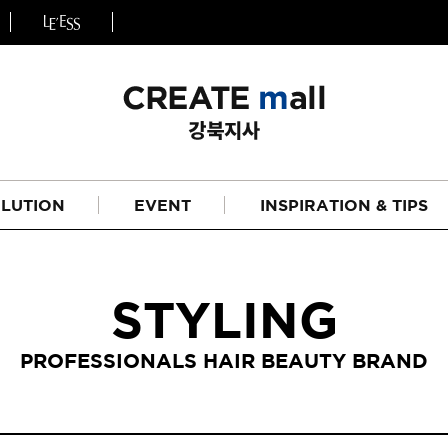
LUTION
EVENT
INSPIRATION & TIPS
STYLING
PROFESSIONALS HAIR BEAUTY BRAND
헤어
리페어라인
하이드레이션 라인