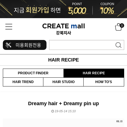
0
미용회원전용
HAIR RECIPE
PRODUCT FINDER
HAIR RECIPE
HAIR TREND
HAIR STUDIO
HOW TO'S
Dreamy hair + Dreamy pin up
19-05-14 15:10
본문