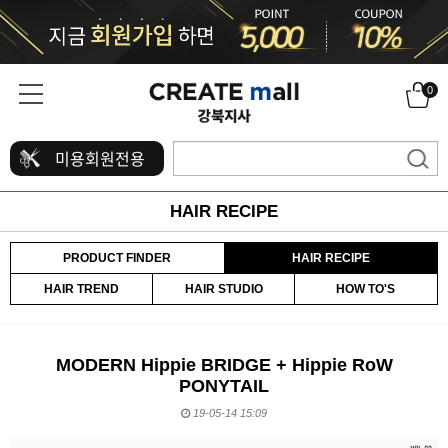
0
미용회원전용
HAIR RECIPE
PRODUCT FINDER
HAIR RECIPE
HAIR TREND
HAIR STUDIO
HOW TO'S
MODERN Hippie BRIDGE + Hippie RoW
PONYTAIL
19-05-14 15:09
본문