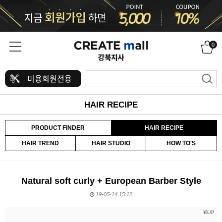
0
미용회원전용
HAIR RECIPE
PRODUCT FINDER
HAIR RECIPE
HAIR TREND
HAIR STUDIO
HOW TO'S
Natural soft curly + European Barber Style
19-05-14 15:12
본문