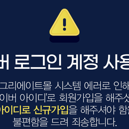
볼륨 라인
스무드 라인
텍스처
컬 라인
스타일링 라인
피니시 라인
컬러
브러시