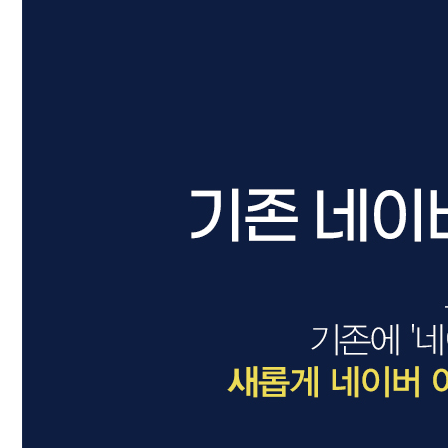
드라이기
펌기