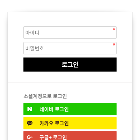
ISTURE
VOLUME
NO FRIZZ
컨디셔너
트리트먼트
오일
이벤트
살롱온리
체험단
어 레시피
헤어 트렌드
헤어 스튜디
우수회원 혜택
미용회원 혜택
소셜계정으로 로그인
네이버
로그인
광주
대구
대전
부산
서울
울산
인천
전남
카카오
로그인
구글+
로그인