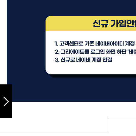
샴푸
컨디셔너
트리트먼트
토닉
세럼
오일
에센셜
스타일링