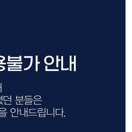
카미시
브레시
ATS 스타일뮤즈
글래미쉬
맥스